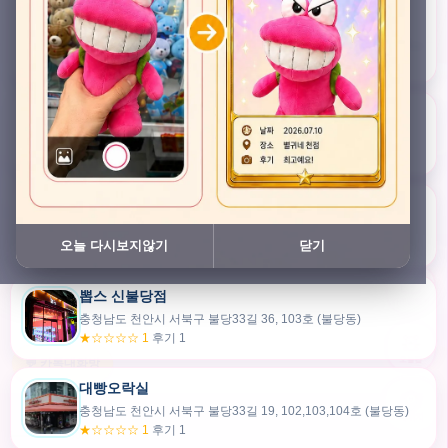
충청남도 천안시 서북구 검은들3길 45, 이노스위트(inno suite) 102호 (불당동)
★★★★★ 4.7
후기 49
픽스팟 불당점
충청남도 천안시 서북구 불당33길 47, 106호 (불당동)
★☆☆☆☆ 1
후기 1
쿠보 신불당점
충청남도 천안시 서북구 불당33길 35, 105호 (불당동)
오늘 다시보지않기
닫기
★★★☆☆ 2.5
후기 2
뽑스 신불당점
카드만들기
충청남도 천안시 서북구 불당33길 36, 103호 (불당동)
★☆☆☆☆ 1
후기 1
🧸
오늘뽑
💬 카톡대화방
대빵오락실
충청남도 천안시 서북구 불당33길 19, 102,103,104호 (불당동)
내위치
★☆☆☆☆ 1
후기 1
30m