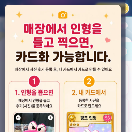
카카오 로그인
📲
랭킹
평점순
내 주변
즐겨찾기
사진
뽑스 천안 불당점
충청남도 천안시 서북구 검은들3길 60, 리치프라자 110호 (불당동)
후기
★★★★☆ 4.2
후기 33
카드
게임플렉스 불당동점
충청남도 천안시 서북구 검은들1길 7, 포인트프라자빌딩 104호 (불당동)
★★★☆☆ 2.5
후기 4
뽑기랜드