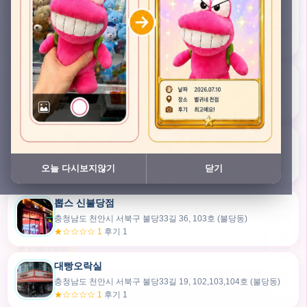
충청남도 천안시 서북구 검은들3길 45, 이노스위트(inno suite) 102호 (불당동)
★★★★★ 4.7
후기 47
픽스팟 불당점
충청남도 천안시 서북구 불당33길 47, 106호 (불당동)
★☆☆☆☆ 1
후기 1
쿠보 신불당점
충청남도 천안시 서북구 불당33길 35, 105호 (불당동)
오늘 다시보지않기
닫기
★★★☆☆ 2.5
후기 2
뽑스 신불당점
카드만들기
충청남도 천안시 서북구 불당33길 36, 103호 (불당동)
★☆☆☆☆ 1
후기 1
🧸
오늘뽑
💬 카톡대화방
대빵오락실
충청남도 천안시 서북구 불당33길 19, 102,103,104호 (불당동)
내위치
★☆☆☆☆ 1
후기 1
30m