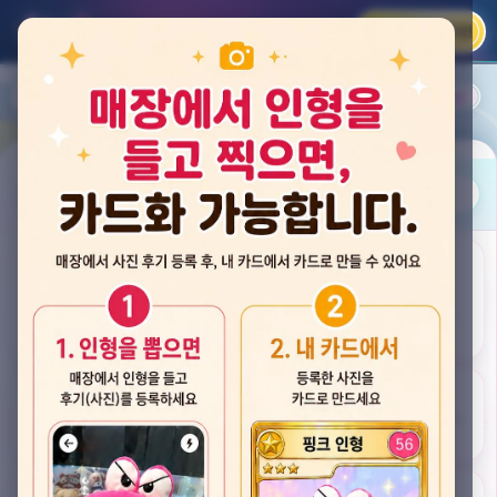
카카오 로그인
📲
랭킹
평점순
내 주변
즐겨찾기
사진
뽑스 천안 불당점
충청남도 천안시 서북구 검은들3길 60, 리치프라자 110호 (불당동)
후기
★★★★☆ 4.2
후기 33
카드
게임플렉스 불당동점
충청남도 천안시 서북구 검은들1길 7, 포인트프라자빌딩 104호 (불당동)
★★★☆☆ 2.5
후기 4
뽑기랜드