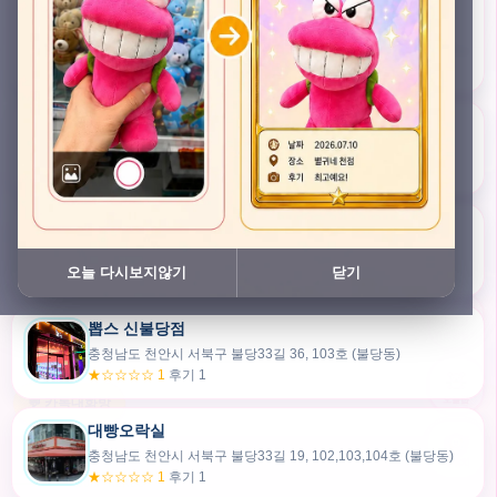
충청남도 천안시 서북구 검은들3길 45, 이노스위트(inno suite) 102호 (불당동)
★★★★★ 4.7
후기 47
픽스팟 불당점
충청남도 천안시 서북구 불당33길 47, 106호 (불당동)
★☆☆☆☆ 1
후기 1
쿠보 신불당점
충청남도 천안시 서북구 불당33길 35, 105호 (불당동)
오늘 다시보지않기
닫기
★★★☆☆ 2.5
후기 2
뽑스 신불당점
카드만들기
충청남도 천안시 서북구 불당33길 36, 103호 (불당동)
★☆☆☆☆ 1
후기 1
🧸
오늘뽑
💬 카톡대화방
대빵오락실
충청남도 천안시 서북구 불당33길 19, 102,103,104호 (불당동)
내위치
★☆☆☆☆ 1
후기 1
30m