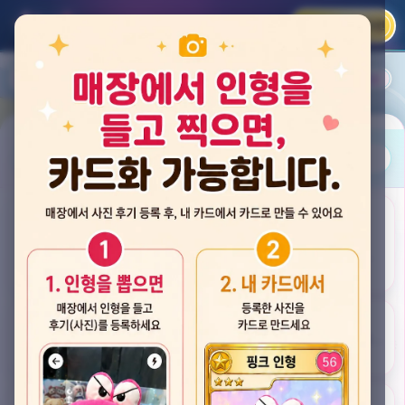
카카오 로그인
📲
랭킹
평점순
내 주변
즐겨찾기
사진
뽑스 천안 불당점
충청남도 천안시 서북구 검은들3길 60, 리치프라자 110호 (불당동)
후기
★★★★☆ 4.2
후기 33
카드
게임플렉스 불당동점
충청남도 천안시 서북구 검은들1길 7, 포인트프라자빌딩 104호 (불당동)
★★★☆☆ 2.5
후기 4
뽑기랜드