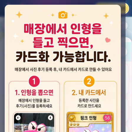
카카오 로그인
📲
랭킹
평점순
내 주변
즐겨찾기
사진
뽑스 천안 불당점
충청남도 천안시 서북구 검은들3길 60, 리치프라자 110호 (불당동)
후기
★★★★☆ 4.2
후기 33
카드
게임플렉스 불당동점
충청남도 천안시 서북구 검은들1길 7, 포인트프라자빌딩 104호 (불당동)
★★★☆☆ 2.5
후기 4
뽑기랜드