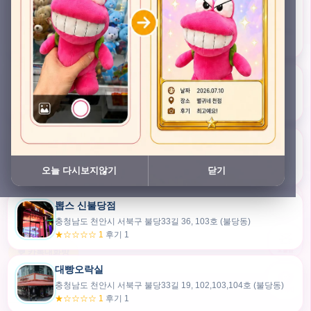
충청남도 천안시 서북구 검은들3길 45, 이노스위트(inno suite) 102호 (불당동)
★★★★★ 4.7
후기 47
픽스팟 불당점
충청남도 천안시 서북구 불당33길 47, 106호 (불당동)
★☆☆☆☆ 1
후기 1
쿠보 신불당점
충청남도 천안시 서북구 불당33길 35, 105호 (불당동)
오늘 다시보지않기
닫기
★★★☆☆ 2.5
후기 2
뽑스 신불당점
카드만들기
충청남도 천안시 서북구 불당33길 36, 103호 (불당동)
★☆☆☆☆ 1
후기 1
🧸
오늘뽑
💬 카톡대화방
대빵오락실
충청남도 천안시 서북구 불당33길 19, 102,103,104호 (불당동)
내위치
★☆☆☆☆ 1
후기 1
30m