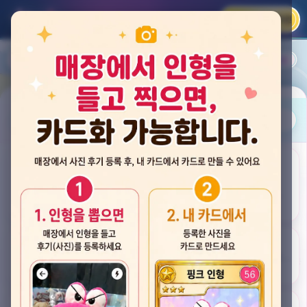
카카오 로그인
📲
랭킹
평점순
내 주변
즐겨찾기
사진
뽑스 천안 불당점
충청남도 천안시 서북구 검은들3길 60, 리치프라자 110호 (불당동)
후기
★★★★☆ 4.2
후기 33
카드
게임플렉스 불당동점
충청남도 천안시 서북구 검은들1길 7, 포인트프라자빌딩 104호 (불당동)
★★★☆☆ 2.5
후기 4
뽑기랜드