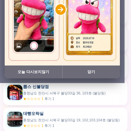
충청남도 천안시 서북구 검은들3길 45, 이노스위트(inno suite) 102호 (불당동)
★★★★★ 4.7
후기 49
픽스팟 불당점
충청남도 천안시 서북구 불당33길 47, 106호 (불당동)
★☆☆☆☆ 1
후기 1
쿠보 신불당점
충청남도 천안시 서북구 불당33길 35, 105호 (불당동)
오늘 다시보지않기
닫기
★★★☆☆ 2.5
후기 2
뽑스 신불당점
카드만들기
충청남도 천안시 서북구 불당33길 36, 103호 (불당동)
★☆☆☆☆ 1
후기 1
🧸
오늘뽑
💬 카톡대화방
대빵오락실
충청남도 천안시 서북구 불당33길 19, 102,103,104호 (불당동)
내위치
★☆☆☆☆ 1
후기 1
30m