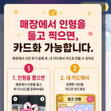
카카오 로그인
📲
랭킹
평점순
내 주변
즐겨찾기
사진
뽑스 천안 불당점
충청남도 천안시 서북구 검은들3길 60, 리치프라자 110호 (불당동)
후기
★★★★☆ 4.2
후기 33
카드
게임플렉스 불당동점
충청남도 천안시 서북구 검은들1길 7, 포인트프라자빌딩 104호 (불당동)
★★★☆☆ 2.5
후기 4
뽑기랜드