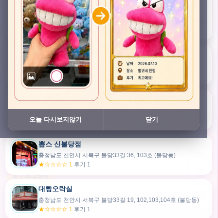
충청남도 천안시 서북구 검은들3길 45, 이노스위트(inno suite) 102호 (불당동)
★★★★★ 4.7
후기 47
픽스팟 불당점
충청남도 천안시 서북구 불당33길 47, 106호 (불당동)
★☆☆☆☆ 1
후기 1
쿠보 신불당점
충청남도 천안시 서북구 불당33길 35, 105호 (불당동)
오늘 다시보지않기
닫기
★★★☆☆ 2.5
후기 2
뽑스 신불당점
카드만들기
충청남도 천안시 서북구 불당33길 36, 103호 (불당동)
★☆☆☆☆ 1
후기 1
🧸
오늘뽑
💬 카톡대화방
대빵오락실
충청남도 천안시 서북구 불당33길 19, 102,103,104호 (불당동)
내위치
★☆☆☆☆ 1
후기 1
30m