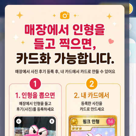
카카오 로그인
📲
랭킹
평점순
내 주변
즐겨찾기
사진
뽑스 천안 불당점
충청남도 천안시 서북구 검은들3길 60, 리치프라자 110호 (불당동)
후기
★★★★☆ 4.2
후기 33
카드
게임플렉스 불당동점
충청남도 천안시 서북구 검은들1길 7, 포인트프라자빌딩 104호 (불당동)
★★★☆☆ 2.5
후기 4
뽑기랜드