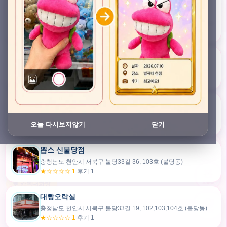
충청남도 천안시 서북구 검은들3길 45, 이노스위트(inno suite) 102호 (불당동)
★★★★★ 4.7
후기 49
픽스팟 불당점
충청남도 천안시 서북구 불당33길 47, 106호 (불당동)
★☆☆☆☆ 1
후기 1
쿠보 신불당점
충청남도 천안시 서북구 불당33길 35, 105호 (불당동)
오늘 다시보지않기
닫기
★★★☆☆ 2.5
후기 2
뽑스 신불당점
카드만들기
충청남도 천안시 서북구 불당33길 36, 103호 (불당동)
★☆☆☆☆ 1
후기 1
🧸
오늘뽑
💬 카톡대화방
대빵오락실
충청남도 천안시 서북구 불당33길 19, 102,103,104호 (불당동)
내위치
★☆☆☆☆ 1
후기 1
30m