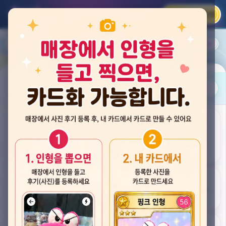
카카오 로그인
📲
랭킹
평점순
내 주변
즐겨찾기
사진
뽑스 천안 불당점
충청남도 천안시 서북구 검은들3길 60, 리치프라자 110호 (불당동)
후기
★★★★☆ 4.2
후기 33
카드
게임플렉스 불당동점
충청남도 천안시 서북구 검은들1길 7, 포인트프라자빌딩 104호 (불당동)
★★★☆☆ 2.5
후기 4
뽑기랜드