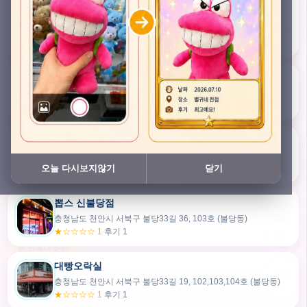
충청남도 천안시 서북구 검은들3길 45, 이노스위트(inno suite) 102호 (불당동)
★★★★★ 4.7
후기 49
픽스팟 불당점
충청남도 천안시 서북구 불당33길 47, 106호 (불당동)
★☆☆☆☆ 1
후기 1
쿠보 신불당점
충청남도 천안시 서북구 불당33길 35, 105호 (불당동)
오늘 다시보지않기
닫기
★★★☆☆ 2.5
후기 2
뽑스 신불당점
카드만들기
충청남도 천안시 서북구 불당33길 36, 103호 (불당동)
★☆☆☆☆ 1
후기 1
🧸
오늘뽑
💬 카톡대화방
대빵오락실
충청남도 천안시 서북구 불당33길 19, 102,103,104호 (불당동)
내위치
★☆☆☆☆ 1
후기 1
30m