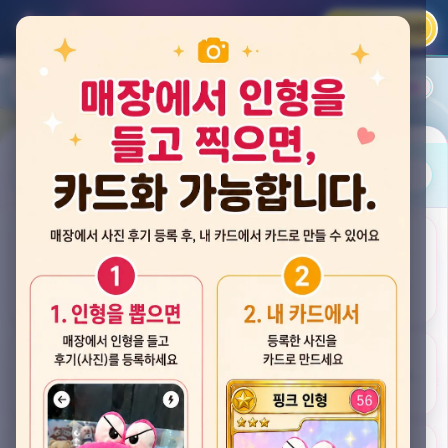
카카오 로그인
📲
랭킹
평점순
내 주변
즐겨찾기
사진
뽑스 천안 불당점
충청남도 천안시 서북구 검은들3길 60, 리치프라자 110호 (불당동)
후기
★★★★☆ 4.2
후기 33
카드
게임플렉스 불당동점
충청남도 천안시 서북구 검은들1길 7, 포인트프라자빌딩 104호 (불당동)
★★★☆☆ 2.5
후기 4
뽑기랜드