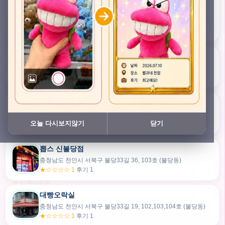
충청남도 천안시 서북구 검은들3길 45, 이노스위트(inno suite) 102호 (불당동)
★★★★★ 4.7
후기 49
픽스팟 불당점
충청남도 천안시 서북구 불당33길 47, 106호 (불당동)
★☆☆☆☆ 1
후기 1
쿠보 신불당점
충청남도 천안시 서북구 불당33길 35, 105호 (불당동)
오늘 다시보지않기
닫기
★★★☆☆ 2.5
후기 2
뽑스 신불당점
카드만들기
충청남도 천안시 서북구 불당33길 36, 103호 (불당동)
★☆☆☆☆ 1
후기 1
🧸
오늘뽑
💬 카톡대화방
대빵오락실
충청남도 천안시 서북구 불당33길 19, 102,103,104호 (불당동)
내위치
★☆☆☆☆ 1
후기 1
30m