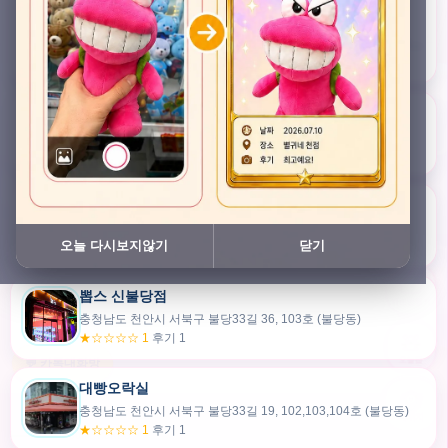
충청남도 천안시 서북구 검은들3길 45, 이노스위트(inno suite) 102호 (불당동)
★★★★★ 4.7
후기 49
픽스팟 불당점
충청남도 천안시 서북구 불당33길 47, 106호 (불당동)
★☆☆☆☆ 1
후기 1
쿠보 신불당점
충청남도 천안시 서북구 불당33길 35, 105호 (불당동)
오늘 다시보지않기
닫기
★★★☆☆ 2.5
후기 2
뽑스 신불당점
카드만들기
충청남도 천안시 서북구 불당33길 36, 103호 (불당동)
★☆☆☆☆ 1
후기 1
🧸
오늘뽑
💬 카톡대화방
대빵오락실
충청남도 천안시 서북구 불당33길 19, 102,103,104호 (불당동)
내위치
★☆☆☆☆ 1
후기 1
30m