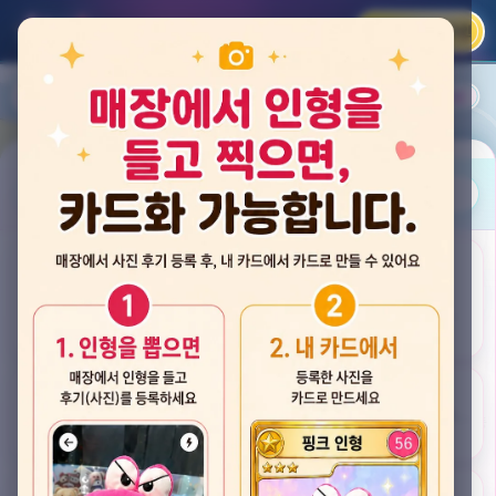
카카오 로그인
📲
랭킹
평점순
내 주변
즐겨찾기
사진
뽑스 천안 불당점
충청남도 천안시 서북구 검은들3길 60, 리치프라자 110호 (불당동)
후기
★★★★☆ 4.2
후기 34
카드
게임플렉스 불당동점
충청남도 천안시 서북구 검은들1길 7, 포인트프라자빌딩 104호 (불당동)
★★★☆☆ 2.5
후기 4
뽑기랜드