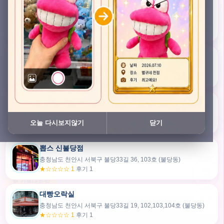
충청남도 천안시 서북구 검은들3길 45, 이노스위트(inno suite) 102호 (불당동)
★★★★★ 4.7
후기 49
픽스팟 불당점
충청남도 천안시 서북구 불당33길 47, 106호 (불당동)
★☆☆☆☆ 1
후기 1
쿠보 신불당점
충청남도 천안시 서북구 불당33길 35, 105호 (불당동)
오늘 다시보지않기
닫기
★★★☆☆ 2.5
후기 2
뽑스 신불당점
카드만들기
충청남도 천안시 서북구 불당33길 36, 103호 (불당동)
★☆☆☆☆ 1
후기 1
🧸
오늘뽑
💬 카톡대화방
대빵오락실
충청남도 천안시 서북구 불당33길 19, 102,103,104호 (불당동)
내위치
★☆☆☆☆ 1
후기 1
30m