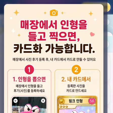
카카오 로그인
📲
랭킹
평점순
내 주변
즐겨찾기
사진
뽑스 천안 불당점
충청남도 천안시 서북구 검은들3길 60, 리치프라자 110호 (불당동)
후기
★★★★☆ 4.2
후기 33
카드
게임플렉스 불당동점
충청남도 천안시 서북구 검은들1길 7, 포인트프라자빌딩 104호 (불당동)
★★★☆☆ 2.5
후기 4
뽑기랜드