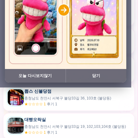
충청남도 천안시 서북구 검은들3길 45, 이노스위트(inno suite) 102호 (불당동)
★★★★★ 4.7
후기 47
픽스팟 불당점
충청남도 천안시 서북구 불당33길 47, 106호 (불당동)
★☆☆☆☆ 1
후기 1
쿠보 신불당점
충청남도 천안시 서북구 불당33길 35, 105호 (불당동)
오늘 다시보지않기
닫기
★★★☆☆ 2.5
후기 2
뽑스 신불당점
카드만들기
충청남도 천안시 서북구 불당33길 36, 103호 (불당동)
★☆☆☆☆ 1
후기 1
🧸
오늘뽑
💬 카톡대화방
대빵오락실
충청남도 천안시 서북구 불당33길 19, 102,103,104호 (불당동)
내위치
★☆☆☆☆ 1
후기 1
30m