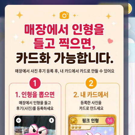
카카오 로그인
📲
랭킹
평점순
내 주변
즐겨찾기
사진
뽑스 천안 불당점
충청남도 천안시 서북구 검은들3길 60, 리치프라자 110호 (불당동)
후기
★★★★☆ 4.2
후기 33
카드
게임플렉스 불당동점
충청남도 천안시 서북구 검은들1길 7, 포인트프라자빌딩 104호 (불당동)
★★★☆☆ 2.5
후기 4
뽑기랜드