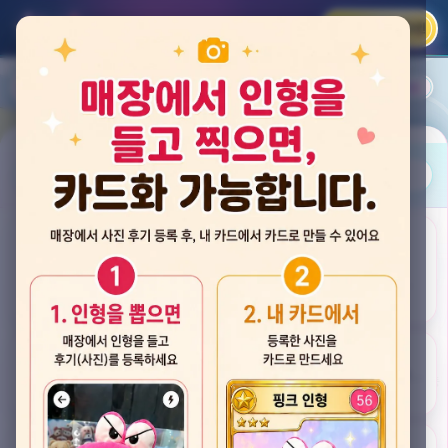
카카오 로그인
📲
랭킹
평점순
내 주변
즐겨찾기
사진
뽑스 천안 불당점
충청남도 천안시 서북구 검은들3길 60, 리치프라자 110호 (불당동)
후기
★★★★☆ 4.2
후기 33
카드
게임플렉스 불당동점
충청남도 천안시 서북구 검은들1길 7, 포인트프라자빌딩 104호 (불당동)
★★★☆☆ 2.5
후기 4
뽑기랜드