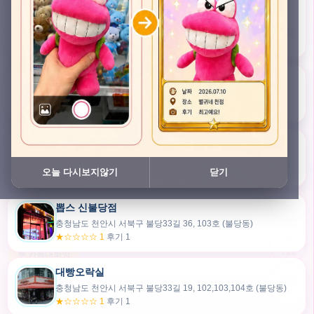
충청남도 천안시 서북구 검은들3길 45, 이노스위트(inno suite) 102호 (불당동)
★★★★★ 4.7
후기 47
픽스팟 불당점
충청남도 천안시 서북구 불당33길 47, 106호 (불당동)
★☆☆☆☆ 1
후기 1
쿠보 신불당점
충청남도 천안시 서북구 불당33길 35, 105호 (불당동)
오늘 다시보지않기
닫기
★★★☆☆ 2.5
후기 2
뽑스 신불당점
카드만들기
충청남도 천안시 서북구 불당33길 36, 103호 (불당동)
★☆☆☆☆ 1
후기 1
🧸
오늘뽑
💬 카톡대화방
대빵오락실
충청남도 천안시 서북구 불당33길 19, 102,103,104호 (불당동)
내위치
★☆☆☆☆ 1
후기 1
30m