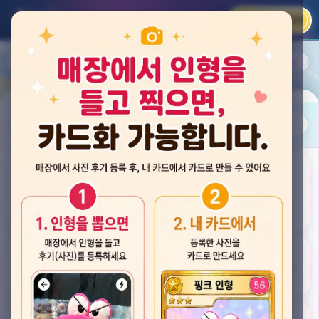
카카오 로그인
📲
랭킹
평점순
내 주변
즐겨찾기
사진
뽑스 천안 불당점
충청남도 천안시 서북구 검은들3길 60, 리치프라자 110호 (불당동)
후기
★★★★☆ 4.2
후기 33
카드
게임플렉스 불당동점
충청남도 천안시 서북구 검은들1길 7, 포인트프라자빌딩 104호 (불당동)
★★★☆☆ 2.5
후기 4
뽑기랜드