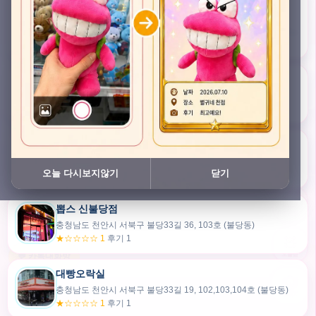
충청남도 천안시 서북구 검은들3길 45, 이노스위트(inno suite) 102호 (불당동)
★★★★★ 4.7
후기 49
픽스팟 불당점
충청남도 천안시 서북구 불당33길 47, 106호 (불당동)
★☆☆☆☆ 1
후기 1
쿠보 신불당점
충청남도 천안시 서북구 불당33길 35, 105호 (불당동)
오늘 다시보지않기
닫기
★★★☆☆ 2.5
후기 2
뽑스 신불당점
카드만들기
충청남도 천안시 서북구 불당33길 36, 103호 (불당동)
★☆☆☆☆ 1
후기 1
🧸
오늘뽑
💬 카톡대화방
대빵오락실
충청남도 천안시 서북구 불당33길 19, 102,103,104호 (불당동)
내위치
★☆☆☆☆ 1
후기 1
30m