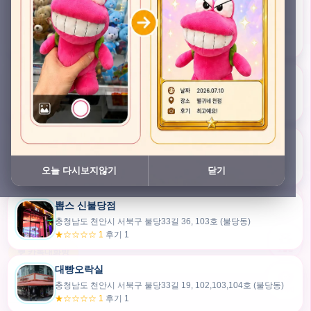
충청남도 천안시 서북구 검은들3길 45, 이노스위트(inno suite) 102호 (불당동)
★★★★★ 4.7
후기 47
픽스팟 불당점
충청남도 천안시 서북구 불당33길 47, 106호 (불당동)
★☆☆☆☆ 1
후기 1
쿠보 신불당점
충청남도 천안시 서북구 불당33길 35, 105호 (불당동)
오늘 다시보지않기
닫기
★★★☆☆ 2.5
후기 2
뽑스 신불당점
카드만들기
충청남도 천안시 서북구 불당33길 36, 103호 (불당동)
★☆☆☆☆ 1
후기 1
🧸
오늘뽑
💬 카톡대화방
대빵오락실
충청남도 천안시 서북구 불당33길 19, 102,103,104호 (불당동)
내위치
★☆☆☆☆ 1
후기 1
30m