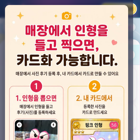
카카오 로그인
📲
랭킹
평점순
내 주변
즐겨찾기
사진
뽑스 천안 불당점
충청남도 천안시 서북구 검은들3길 60, 리치프라자 110호 (불당동)
후기
★★★★☆ 4.2
후기 33
카드
게임플렉스 불당동점
충청남도 천안시 서북구 검은들1길 7, 포인트프라자빌딩 104호 (불당동)
★★★☆☆ 2.5
후기 4
뽑기랜드