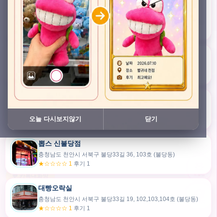
충청남도 천안시 서북구 검은들3길 45, 이노스위트(inno suite) 102호 (불당동)
★★★★★ 4.7
후기 47
픽스팟 불당점
충청남도 천안시 서북구 불당33길 47, 106호 (불당동)
★☆☆☆☆ 1
후기 1
쿠보 신불당점
충청남도 천안시 서북구 불당33길 35, 105호 (불당동)
오늘 다시보지않기
닫기
★★★☆☆ 2.5
후기 2
뽑스 신불당점
카드만들기
충청남도 천안시 서북구 불당33길 36, 103호 (불당동)
★☆☆☆☆ 1
후기 1
🧸
오늘뽑
💬 카톡대화방
대빵오락실
충청남도 천안시 서북구 불당33길 19, 102,103,104호 (불당동)
내위치
★☆☆☆☆ 1
후기 1
30m