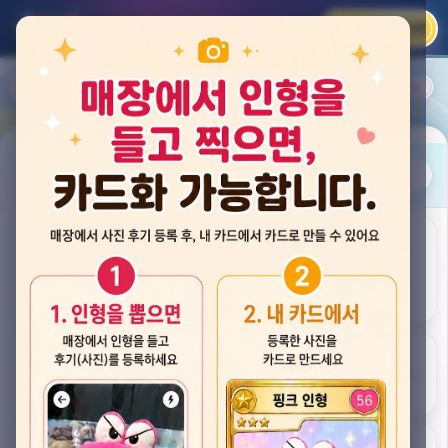
카카오 로그인
📲
랭킹
평점순
내 주변
즐겨찾기
사진
뽑스 천안 불당점
충청남도 천안시 서북구 검은들3길 60, 리치프라자 110호 (불당동)
후기
★★★★☆ 4.2
후기 33
카드
게임플렉스 불당동점
충청남도 천안시 서북구 검은들1길 7, 포인트프라자빌딩 104호 (불당동)
★★★☆☆ 2.5
후기 4
뽑기랜드