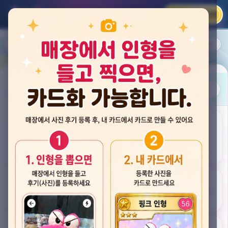
카카오 로그인
📲
랭킹
평점순
내 주변
즐겨찾기
사진
뽑스 천안 불당점
충청남도 천안시 서북구 검은들3길 60, 리치프라자 110호 (불당동)
후기
★★★★☆ 4.2
후기 33
카드
게임플렉스 불당동점
충청남도 천안시 서북구 검은들1길 7, 포인트프라자빌딩 104호 (불당동)
★★★☆☆ 2.5
후기 4
뽑기랜드