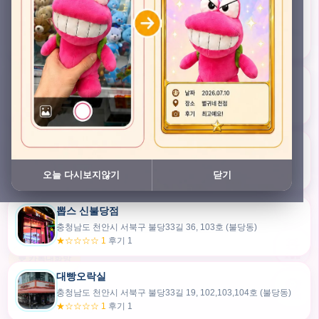
충청남도 천안시 서북구 검은들3길 45, 이노스위트(inno suite) 102호 (불당동)
★★★★★ 4.7
후기 47
픽스팟 불당점
충청남도 천안시 서북구 불당33길 47, 106호 (불당동)
★☆☆☆☆ 1
후기 1
쿠보 신불당점
충청남도 천안시 서북구 불당33길 35, 105호 (불당동)
오늘 다시보지않기
닫기
★★★☆☆ 2.5
후기 2
뽑스 신불당점
카드만들기
충청남도 천안시 서북구 불당33길 36, 103호 (불당동)
★☆☆☆☆ 1
후기 1
🧸
오늘뽑
💬 카톡대화방
대빵오락실
충청남도 천안시 서북구 불당33길 19, 102,103,104호 (불당동)
내위치
★☆☆☆☆ 1
후기 1
30m