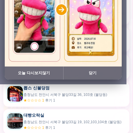
충청남도 천안시 서북구 검은들3길 45, 이노스위트(inno suite) 102호 (불당동)
★★★★★ 4.7
후기 47
픽스팟 불당점
충청남도 천안시 서북구 불당33길 47, 106호 (불당동)
★☆☆☆☆ 1
후기 1
쿠보 신불당점
충청남도 천안시 서북구 불당33길 35, 105호 (불당동)
오늘 다시보지않기
닫기
★★★☆☆ 2.5
후기 2
뽑스 신불당점
카드만들기
충청남도 천안시 서북구 불당33길 36, 103호 (불당동)
★☆☆☆☆ 1
후기 1
🧸
오늘뽑
💬 카톡대화방
대빵오락실
충청남도 천안시 서북구 불당33길 19, 102,103,104호 (불당동)
내위치
★☆☆☆☆ 1
후기 1
30m