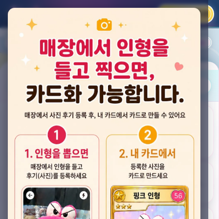
카카오 로그인
📲
랭킹
평점순
내 주변
즐겨찾기
사진
뽑스 천안 불당점
충청남도 천안시 서북구 검은들3길 60, 리치프라자 110호 (불당동)
후기
★★★★☆ 4.2
후기 33
카드
게임플렉스 불당동점
충청남도 천안시 서북구 검은들1길 7, 포인트프라자빌딩 104호 (불당동)
★★★☆☆ 2.5
후기 4
뽑기랜드