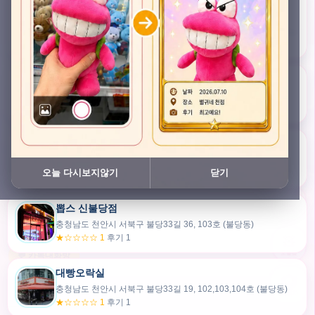
충청남도 천안시 서북구 검은들3길 45, 이노스위트(inno suite) 102호 (불당동)
★★★★★ 4.7
후기 49
픽스팟 불당점
충청남도 천안시 서북구 불당33길 47, 106호 (불당동)
★☆☆☆☆ 1
후기 1
쿠보 신불당점
충청남도 천안시 서북구 불당33길 35, 105호 (불당동)
오늘 다시보지않기
닫기
★★★☆☆ 2.5
후기 2
뽑스 신불당점
카드만들기
충청남도 천안시 서북구 불당33길 36, 103호 (불당동)
★☆☆☆☆ 1
후기 1
🧸
오늘뽑
💬 카톡대화방
대빵오락실
충청남도 천안시 서북구 불당33길 19, 102,103,104호 (불당동)
내위치
★☆☆☆☆ 1
후기 1
30m