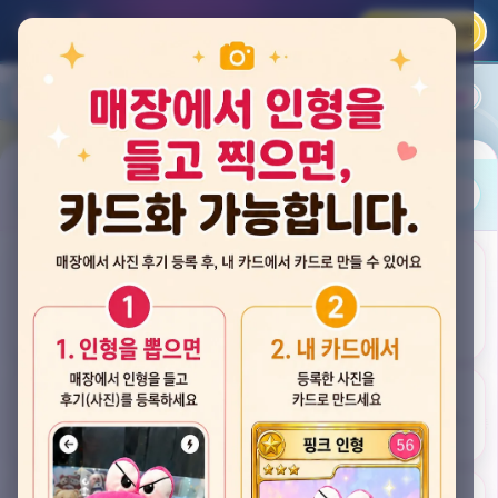
카카오 로그인
📲
랭킹
평점순
내 주변
즐겨찾기
사진
뽑스 천안 불당점
충청남도 천안시 서북구 검은들3길 60, 리치프라자 110호 (불당동)
후기
★★★★☆ 4.2
후기 33
카드
게임플렉스 불당동점
충청남도 천안시 서북구 검은들1길 7, 포인트프라자빌딩 104호 (불당동)
★★★☆☆ 2.5
후기 4
뽑기랜드