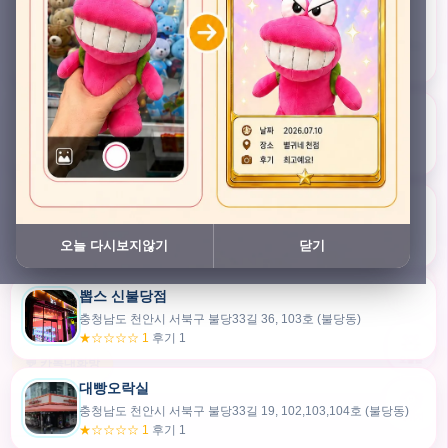
충청남도 천안시 서북구 검은들3길 45, 이노스위트(inno suite) 102호 (불당동)
★★★★★ 4.7
후기 47
픽스팟 불당점
충청남도 천안시 서북구 불당33길 47, 106호 (불당동)
★☆☆☆☆ 1
후기 1
쿠보 신불당점
충청남도 천안시 서북구 불당33길 35, 105호 (불당동)
오늘 다시보지않기
닫기
★★★☆☆ 2.5
후기 2
뽑스 신불당점
카드만들기
충청남도 천안시 서북구 불당33길 36, 103호 (불당동)
★☆☆☆☆ 1
후기 1
🧸
오늘뽑
💬 카톡대화방
대빵오락실
충청남도 천안시 서북구 불당33길 19, 102,103,104호 (불당동)
내위치
★☆☆☆☆ 1
후기 1
30m