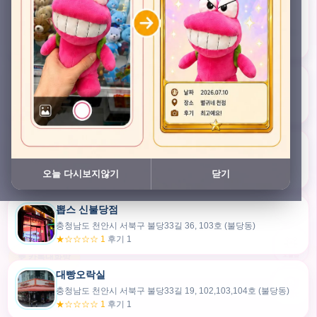
충청남도 천안시 서북구 검은들3길 45, 이노스위트(inno suite) 102호 (불당동)
★★★★★ 4.7
후기 47
픽스팟 불당점
충청남도 천안시 서북구 불당33길 47, 106호 (불당동)
★☆☆☆☆ 1
후기 1
쿠보 신불당점
충청남도 천안시 서북구 불당33길 35, 105호 (불당동)
오늘 다시보지않기
닫기
★★★☆☆ 2.5
후기 2
뽑스 신불당점
카드만들기
충청남도 천안시 서북구 불당33길 36, 103호 (불당동)
★☆☆☆☆ 1
후기 1
🧸
오늘뽑
💬 카톡대화방
대빵오락실
충청남도 천안시 서북구 불당33길 19, 102,103,104호 (불당동)
내위치
★☆☆☆☆ 1
후기 1
30m