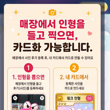
카카오 로그인
📲
랭킹
평점순
내 주변
즐겨찾기
사진
뽑스 천안 불당점
충청남도 천안시 서북구 검은들3길 60, 리치프라자 110호 (불당동)
후기
★★★★☆ 4.2
후기 33
카드
게임플렉스 불당동점
충청남도 천안시 서북구 검은들1길 7, 포인트프라자빌딩 104호 (불당동)
★★★☆☆ 2.5
후기 4
뽑기랜드