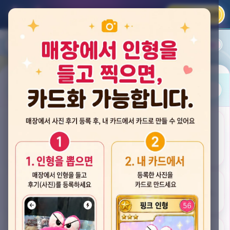
카카오 로그인
📲
랭킹
평점순
내 주변
즐겨찾기
사진
뽑스 천안 불당점
충청남도 천안시 서북구 검은들3길 60, 리치프라자 110호 (불당동)
후기
★★★★☆ 4.2
후기 33
카드
게임플렉스 불당동점
충청남도 천안시 서북구 검은들1길 7, 포인트프라자빌딩 104호 (불당동)
★★★☆☆ 2.5
후기 4
뽑기랜드