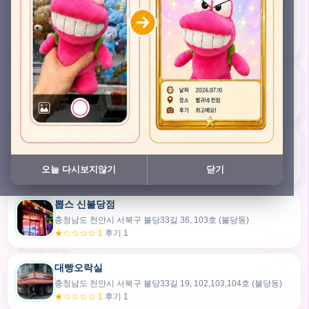
충청남도 천안시 서북구 검은들3길 45, 이노스위트(inno suite) 102호 (불당동)
★★★★★ 4.7
후기 49
픽스팟 불당점
충청남도 천안시 서북구 불당33길 47, 106호 (불당동)
★☆☆☆☆ 1
후기 1
쿠보 신불당점
충청남도 천안시 서북구 불당33길 35, 105호 (불당동)
오늘 다시보지않기
닫기
★★★☆☆ 2.5
후기 2
뽑스 신불당점
카드만들기
충청남도 천안시 서북구 불당33길 36, 103호 (불당동)
★☆☆☆☆ 1
후기 1
🧸
오늘뽑
💬 카톡대화방
대빵오락실
충청남도 천안시 서북구 불당33길 19, 102,103,104호 (불당동)
내위치
★☆☆☆☆ 1
후기 1
30m