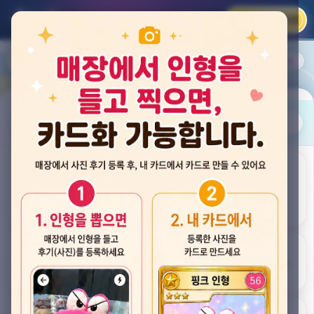
카카오 로그인
📲
랭킹
평점순
내 주변
즐겨찾기
사진
뽑스 천안 불당점
충청남도 천안시 서북구 검은들3길 60, 리치프라자 110호 (불당동)
후기
★★★★☆ 4.2
후기 33
카드
게임플렉스 불당동점
충청남도 천안시 서북구 검은들1길 7, 포인트프라자빌딩 104호 (불당동)
★★★☆☆ 2.5
후기 4
뽑기랜드