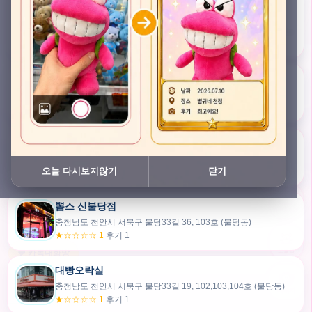
충청남도 천안시 서북구 검은들3길 45, 이노스위트(inno suite) 102호 (불당동)
★★★★★ 4.7
후기 47
픽스팟 불당점
충청남도 천안시 서북구 불당33길 47, 106호 (불당동)
★☆☆☆☆ 1
후기 1
쿠보 신불당점
충청남도 천안시 서북구 불당33길 35, 105호 (불당동)
오늘 다시보지않기
닫기
★★★☆☆ 2.5
후기 2
뽑스 신불당점
카드만들기
충청남도 천안시 서북구 불당33길 36, 103호 (불당동)
★☆☆☆☆ 1
후기 1
🧸
오늘뽑
💬 카톡대화방
대빵오락실
충청남도 천안시 서북구 불당33길 19, 102,103,104호 (불당동)
내위치
★☆☆☆☆ 1
후기 1
30m