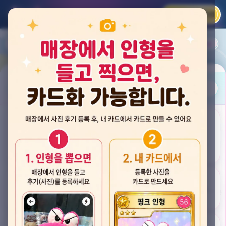
카카오 로그인
📲
랭킹
평점순
내 주변
즐겨찾기
사진
뽑스 천안 불당점
충청남도 천안시 서북구 검은들3길 60, 리치프라자 110호 (불당동)
후기
★★★★☆ 4.2
후기 33
카드
게임플렉스 불당동점
충청남도 천안시 서북구 검은들1길 7, 포인트프라자빌딩 104호 (불당동)
★★★☆☆ 2.5
후기 4
뽑기랜드