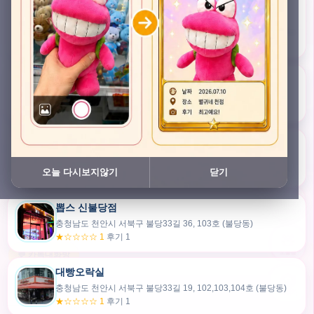
충청남도 천안시 서북구 검은들3길 45, 이노스위트(inno suite) 102호 (불당동)
★★★★★ 4.7
후기 49
픽스팟 불당점
충청남도 천안시 서북구 불당33길 47, 106호 (불당동)
★☆☆☆☆ 1
후기 1
쿠보 신불당점
충청남도 천안시 서북구 불당33길 35, 105호 (불당동)
오늘 다시보지않기
닫기
★★★☆☆ 2.5
후기 2
뽑스 신불당점
카드만들기
충청남도 천안시 서북구 불당33길 36, 103호 (불당동)
★☆☆☆☆ 1
후기 1
🧸
오늘뽑
💬 카톡대화방
대빵오락실
충청남도 천안시 서북구 불당33길 19, 102,103,104호 (불당동)
내위치
★☆☆☆☆ 1
후기 1
30m