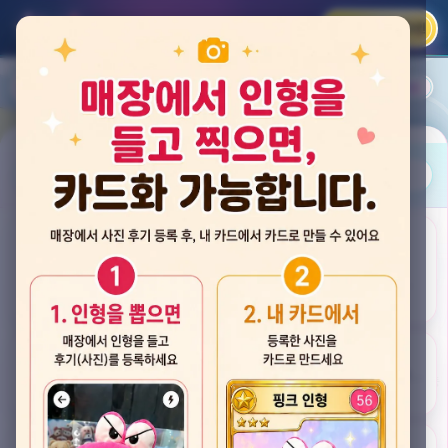
카카오 로그인
📲
랭킹
평점순
내 주변
즐겨찾기
사진
뽑스 천안 불당점
충청남도 천안시 서북구 검은들3길 60, 리치프라자 110호 (불당동)
후기
★★★★☆ 4.2
후기 33
카드
게임플렉스 불당동점
충청남도 천안시 서북구 검은들1길 7, 포인트프라자빌딩 104호 (불당동)
★★★☆☆ 2.5
후기 4
뽑기랜드