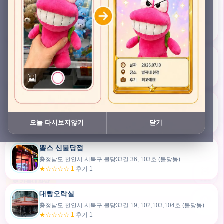
충청남도 천안시 서북구 검은들3길 45, 이노스위트(inno suite) 102호 (불당동)
★★★★★ 4.7
후기 47
픽스팟 불당점
충청남도 천안시 서북구 불당33길 47, 106호 (불당동)
★☆☆☆☆ 1
후기 1
쿠보 신불당점
충청남도 천안시 서북구 불당33길 35, 105호 (불당동)
오늘 다시보지않기
닫기
★★★☆☆ 2.5
후기 2
뽑스 신불당점
카드만들기
충청남도 천안시 서북구 불당33길 36, 103호 (불당동)
★☆☆☆☆ 1
후기 1
🧸
오늘뽑
💬 카톡대화방
대빵오락실
충청남도 천안시 서북구 불당33길 19, 102,103,104호 (불당동)
내위치
★☆☆☆☆ 1
후기 1
30m