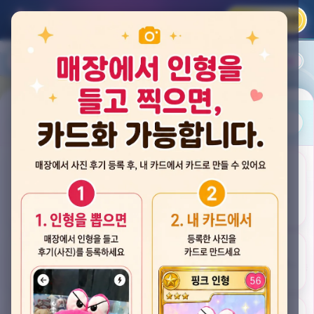
카카오 로그인
📲
랭킹
평점순
내 주변
즐겨찾기
사진
뽑스 천안 불당점
충청남도 천안시 서북구 검은들3길 60, 리치프라자 110호 (불당동)
후기
★★★★☆ 4.2
후기 33
카드
게임플렉스 불당동점
충청남도 천안시 서북구 검은들1길 7, 포인트프라자빌딩 104호 (불당동)
★★★☆☆ 2.5
후기 4
뽑기랜드