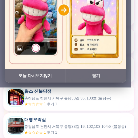
충청남도 천안시 서북구 검은들3길 45, 이노스위트(inno suite) 102호 (불당동)
★★★★★ 4.7
후기 47
픽스팟 불당점
충청남도 천안시 서북구 불당33길 47, 106호 (불당동)
★☆☆☆☆ 1
후기 1
쿠보 신불당점
충청남도 천안시 서북구 불당33길 35, 105호 (불당동)
오늘 다시보지않기
닫기
★★★☆☆ 2.5
후기 2
뽑스 신불당점
카드만들기
충청남도 천안시 서북구 불당33길 36, 103호 (불당동)
★☆☆☆☆ 1
후기 1
🧸
오늘뽑
💬 카톡대화방
대빵오락실
충청남도 천안시 서북구 불당33길 19, 102,103,104호 (불당동)
내위치
★☆☆☆☆ 1
후기 1
30m