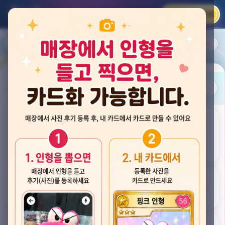
카카오 로그인
📲
랭킹
평점순
내 주변
즐겨찾기
사진
뽑스 천안 불당점
충청남도 천안시 서북구 검은들3길 60, 리치프라자 110호 (불당동)
후기
★★★★☆ 4.2
후기 33
카드
게임플렉스 불당동점
충청남도 천안시 서북구 검은들1길 7, 포인트프라자빌딩 104호 (불당동)
★★★☆☆ 2.5
후기 4
뽑기랜드