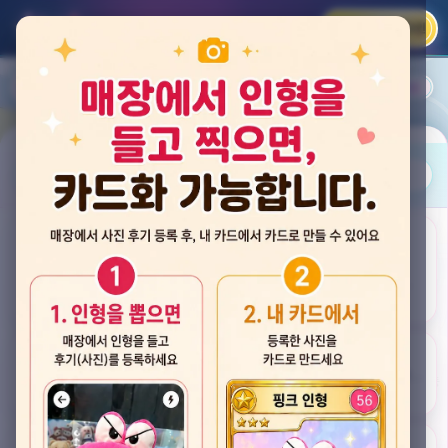
카카오 로그인
📲
랭킹
평점순
내 주변
즐겨찾기
사진
뽑스 천안 불당점
충청남도 천안시 서북구 검은들3길 60, 리치프라자 110호 (불당동)
후기
★★★★☆ 4.2
후기 33
카드
게임플렉스 불당동점
충청남도 천안시 서북구 검은들1길 7, 포인트프라자빌딩 104호 (불당동)
★★★☆☆ 2.5
후기 4
뽑기랜드