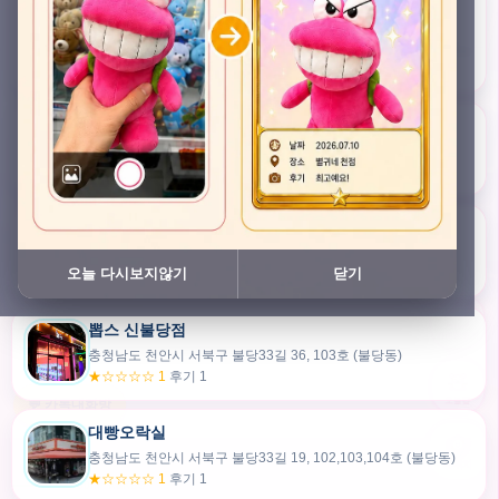
충청남도 천안시 서북구 검은들3길 45, 이노스위트(inno suite) 102호 (불당동)
★★★★★ 4.7
후기 47
픽스팟 불당점
충청남도 천안시 서북구 불당33길 47, 106호 (불당동)
★☆☆☆☆ 1
후기 1
쿠보 신불당점
충청남도 천안시 서북구 불당33길 35, 105호 (불당동)
오늘 다시보지않기
닫기
★★★☆☆ 2.5
후기 2
뽑스 신불당점
카드만들기
충청남도 천안시 서북구 불당33길 36, 103호 (불당동)
★☆☆☆☆ 1
후기 1
🧸
오늘뽑
💬 카톡대화방
대빵오락실
충청남도 천안시 서북구 불당33길 19, 102,103,104호 (불당동)
내위치
★☆☆☆☆ 1
후기 1
30m