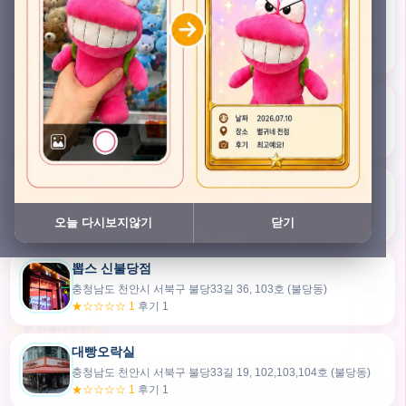
충청남도 천안시 서북구 검은들3길 45, 이노스위트(inno suite) 102호 (불당동)
★★★★★ 4.7
후기 49
픽스팟 불당점
충청남도 천안시 서북구 불당33길 47, 106호 (불당동)
★☆☆☆☆ 1
후기 1
쿠보 신불당점
충청남도 천안시 서북구 불당33길 35, 105호 (불당동)
오늘 다시보지않기
닫기
★★★☆☆ 2.5
후기 2
뽑스 신불당점
카드만들기
충청남도 천안시 서북구 불당33길 36, 103호 (불당동)
★☆☆☆☆ 1
후기 1
🧸
오늘뽑
💬 카톡대화방
대빵오락실
충청남도 천안시 서북구 불당33길 19, 102,103,104호 (불당동)
내위치
★☆☆☆☆ 1
후기 1
30m