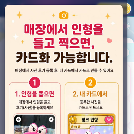
카카오 로그인
📲
랭킹
평점순
내 주변
즐겨찾기
사진
뽑스 천안 불당점
충청남도 천안시 서북구 검은들3길 60, 리치프라자 110호 (불당동)
후기
★★★★☆ 4.2
후기 33
카드
게임플렉스 불당동점
충청남도 천안시 서북구 검은들1길 7, 포인트프라자빌딩 104호 (불당동)
★★★☆☆ 2.5
후기 4
뽑기랜드