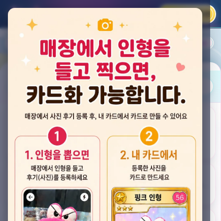
카카오 로그인
📲
랭킹
평점순
내 주변
즐겨찾기
사진
뽑스 천안 불당점
충청남도 천안시 서북구 검은들3길 60, 리치프라자 110호 (불당동)
후기
★★★★☆ 4.2
후기 33
카드
게임플렉스 불당동점
충청남도 천안시 서북구 검은들1길 7, 포인트프라자빌딩 104호 (불당동)
★★★☆☆ 2.5
후기 4
뽑기랜드