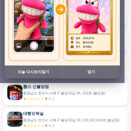
충청남도 천안시 서북구 검은들3길 45, 이노스위트(inno suite) 102호 (불당동)
★★★★★ 4.7
후기 49
픽스팟 불당점
충청남도 천안시 서북구 불당33길 47, 106호 (불당동)
★☆☆☆☆ 1
후기 1
쿠보 신불당점
충청남도 천안시 서북구 불당33길 35, 105호 (불당동)
오늘 다시보지않기
닫기
★★★☆☆ 2.5
후기 2
뽑스 신불당점
카드만들기
충청남도 천안시 서북구 불당33길 36, 103호 (불당동)
★☆☆☆☆ 1
후기 1
🧸
오늘뽑
💬 카톡대화방
대빵오락실
충청남도 천안시 서북구 불당33길 19, 102,103,104호 (불당동)
내위치
★☆☆☆☆ 1
후기 1
30m