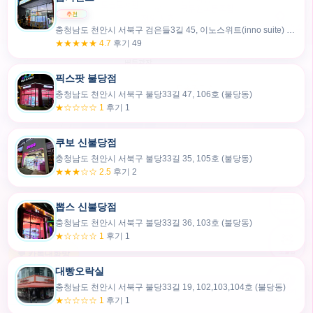
충청남도 천안시 서북구 검은들3길 45, 이노스위트(inno suite) 102호 (불당동)
★★★★★ 4.7
후기 49
픽스팟 불당점
충청남도 천안시 서북구 불당33길 47, 106호 (불당동)
★☆☆☆☆ 1
후기 1
쿠보 신불당점
충청남도 천안시 서북구 불당33길 35, 105호 (불당동)
★★★☆☆ 2.5
후기 2
뽑스 신불당점
카드만들기
충청남도 천안시 서북구 불당33길 36, 103호 (불당동)
★☆☆☆☆ 1
후기 1
🧸
오늘뽑
💬 카톡대화방
대빵오락실
충청남도 천안시 서북구 불당33길 19, 102,103,104호 (불당동)
내위치
★☆☆☆☆ 1
후기 1
30m