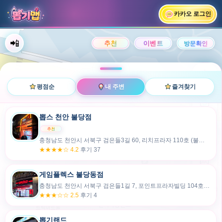
카카오 로그인
📲
랭킹
평점순
내 주변
즐겨찾기
사진
뽑스 천안 불당점
충청남도 천안시 서북구 검은들3길 60, 리치프라자 110호 (불당동)
후기
★★★★☆ 4.2
후기 37
카드
게임플렉스 불당동점
충청남도 천안시 서북구 검은들1길 7, 포인트프라자빌딩 104호 (불당동)
★★★☆☆ 2.5
후기 4
뽑기랜드