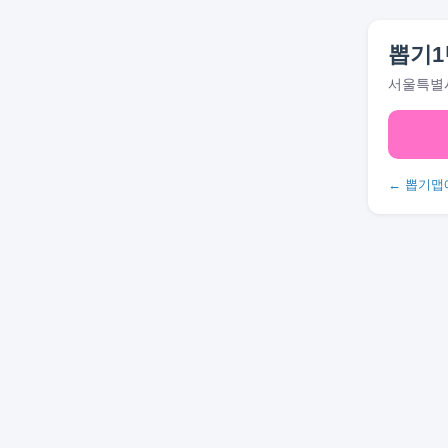
뽑기1
서울특별시
← 뽑기맵