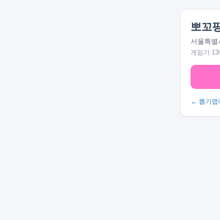
뽀꼬
서울특별시
게임기 13
← 뽑기맵