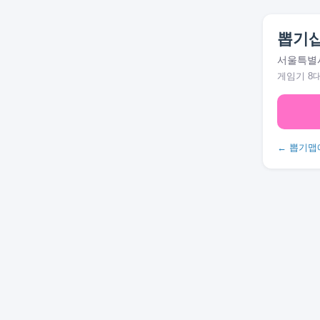
뽑기샵
서울특별시
게임기 8
← 뽑기맵