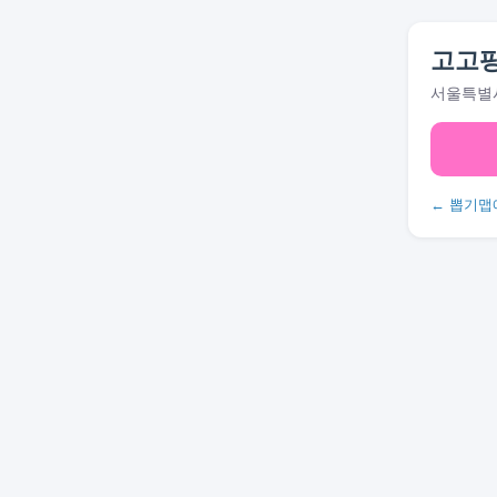
고고팡
서울특별시 
← 뽑기맵