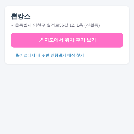
뽑캉스
서울특별시 양천구 월정로36길 12, 1층 (신월동)
📍 지도에서 위치·후기 보기
← 뽑기맵에서 내 주변 인형뽑기 매장 찾기