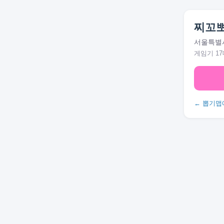
찌꼬뽀
서울특별시
게임기 17
← 뽑기맵