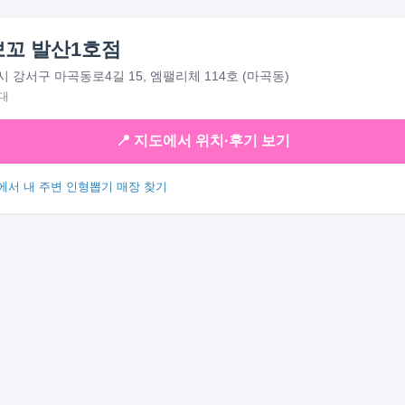
꼬 발산1호점
 강서구 마곡동로4길 15, 엠팰리체 114호 (마곡동)
대
📍 지도에서 위치·후기 보기
에서 내 주변 인형뽑기 매장 찾기