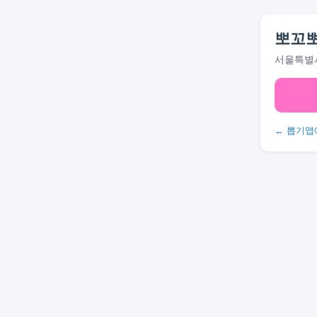
뽀꼬
서울특별시
← 뽑기맵