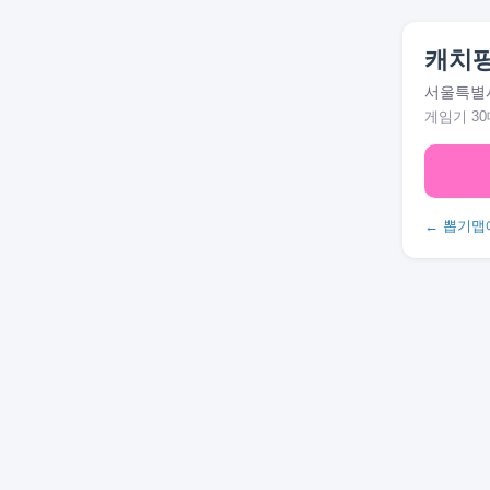
캐치
서울특별시
게임기 30
← 뽑기맵