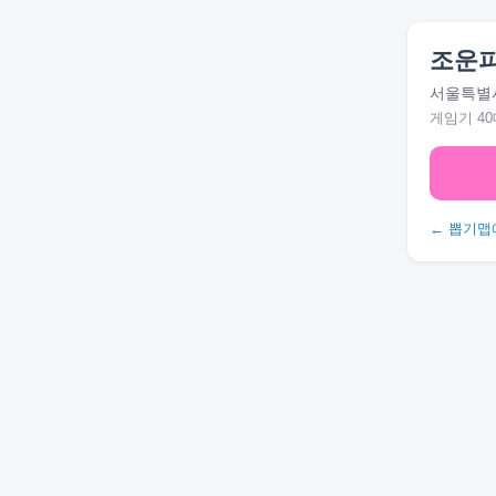
조운
서울특별시
게임기 40
← 뽑기맵