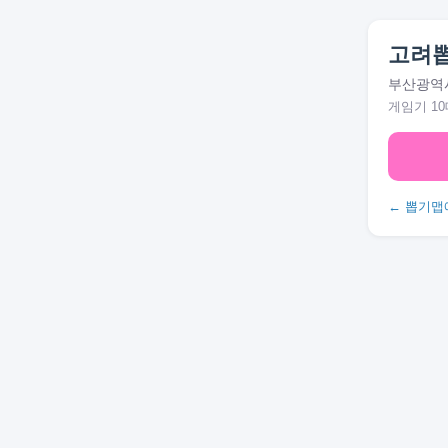
고려
부산광역시
게임기 10
← 뽑기맵