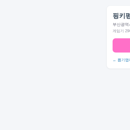
핑키펑
부산광역시
게임기 29
← 뽑기맵