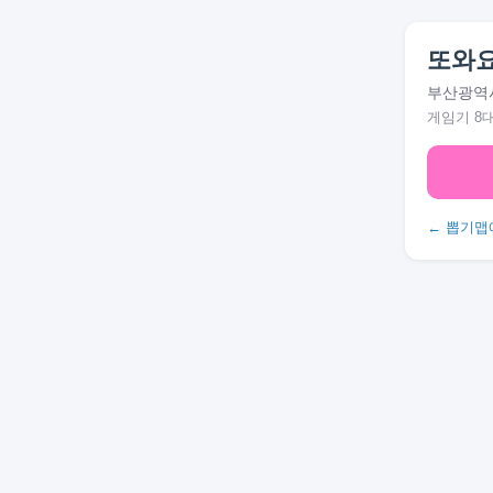
또와
부산광역시
게임기 8
← 뽑기맵