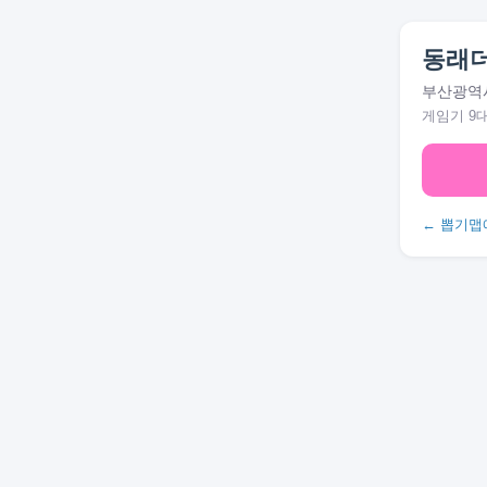
동래
부산광역시 
게임기 9
← 뽑기맵