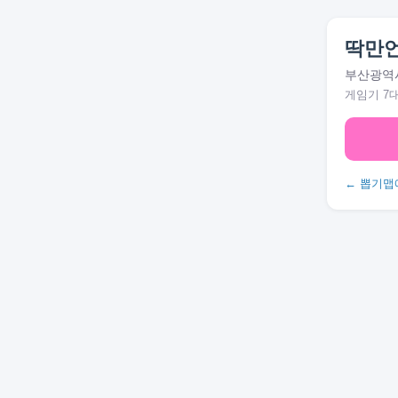
딱만언
부산광역시
게임기 7
← 뽑기맵