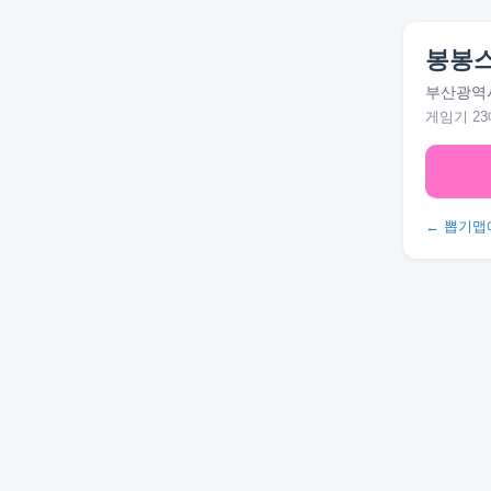
봉봉
부산광역시
게임기 23
← 뽑기맵