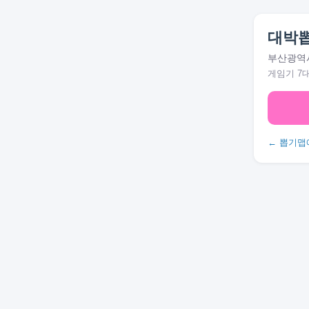
대박뽑
부산광역시
게임기 7
← 뽑기맵