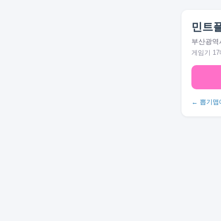
민트
부산광역시 
게임기 17
← 뽑기맵