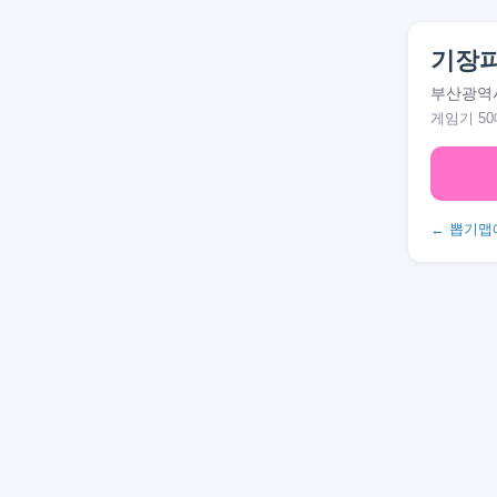
기장
부산광역시
게임기 50
← 뽑기맵