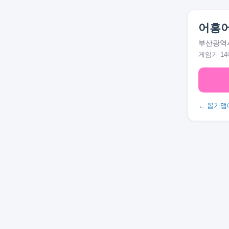
어흥
부산광역시
게임기 14
← 뽑기맵